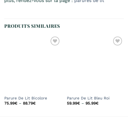
plus, rendez-vous sur la page :
parures de lit
PRODUITS SIMILAIRES
Ajouter
Ajouter
à la
à la
liste de
liste de
souhaits
souhaits
Parure De Lit Bicolore
Parure De Lit Bleu Roi
75.99
€
–
88.79
€
59.99
€
–
95.99
€