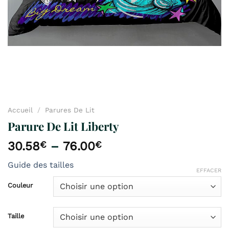
Accueil
/
Parures De Lit
Parure De Lit Liberty
30.58
€
–
76.00
€
Guide des tailles
EFFACER
Couleur
Taille