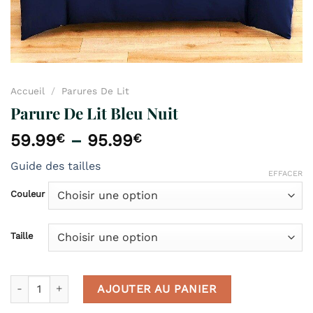
Accueil
/
Parures De Lit
Parure De Lit Bleu Nuit
59.99
€
–
95.99
€
Guide des tailles
EFFACER
Couleur
Taille
quantité de Parure De Lit Bleu Nuit
AJOUTER AU PANIER