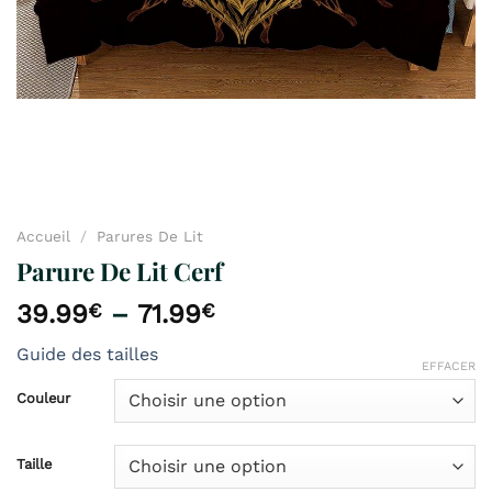
Accueil
/
Parures De Lit
Parure De Lit Cerf
39.99
€
–
71.99
€
Guide des tailles
EFFACER
Couleur
Taille