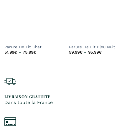
à la
à la
liste de
liste de
souhaits
souhaits
Parure De Lit Chat
Parure De Lit Bleu Nuit
51.99
€
–
75.99
€
59.99
€
–
95.99
€
LIVRAISON GRATUITE
Dans toute la France